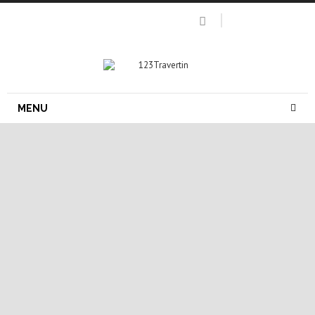
MENU
margelle pierre naturelle
margelle travertin