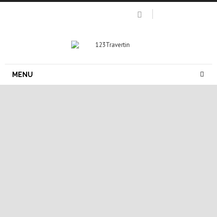
MENU
parement pierre naturelle
parement pierre naturelle interieur