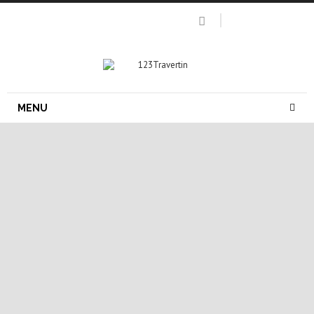
MENU
pierre naturelle salle de bain
travertin salle de bain