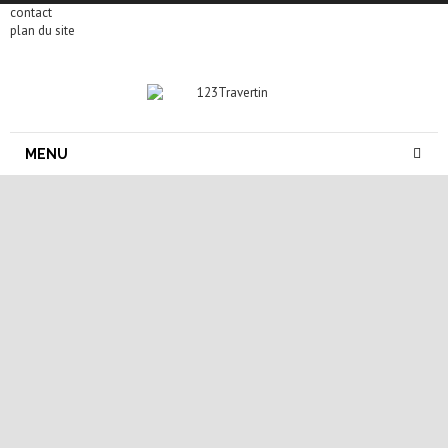
contact
plan du site
MENU
carrelage pierre naturelle
carrelage travertin