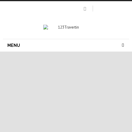
MENU
dalle pierre naturelle
dalle de travertin