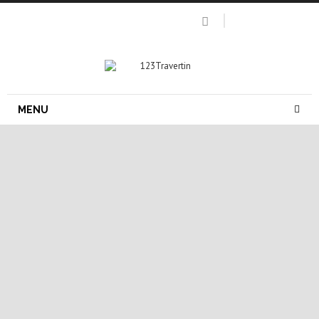
MENU
parement pierre naturelle
parement pierre naturelle exterieur