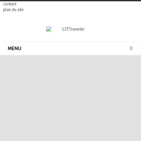
contact
plan du site
MENU
parement pierre naturelle
parement pierre naturelle exterieur