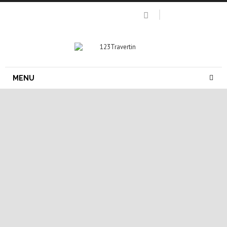
MENU
pierre naturelle exterieur
travertin exterieur