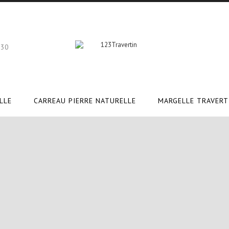
 30
LLE
CARREAU PIERRE NATURELLE
MARGELLE TRAVERT
re naturelle opus
travertin opus romain