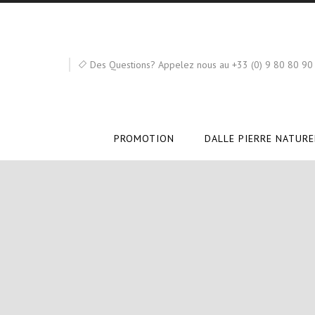
Des Questions? Appelez nous au +33 (0) 9 80 80 90
PROMOTION
DALLE PIERRE NATURE
pierre naturelle piscine
trave