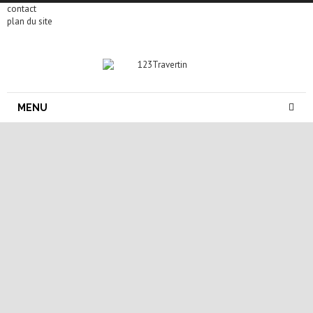
contact
plan du site
MENU
carrelage pierre naturelle
carrelage travertin