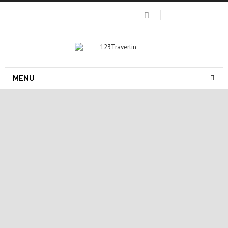
MENU
carrelage pierre naturelle
carrelage travertin