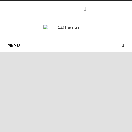
MENU
carrelage pierre naturelle
carrelage travertin